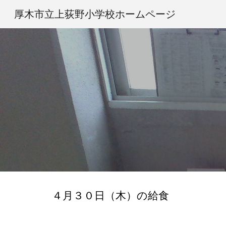
厚木市立上荻野小学校ホームページ
Sk
４
月
３０
日（
木
）の給食